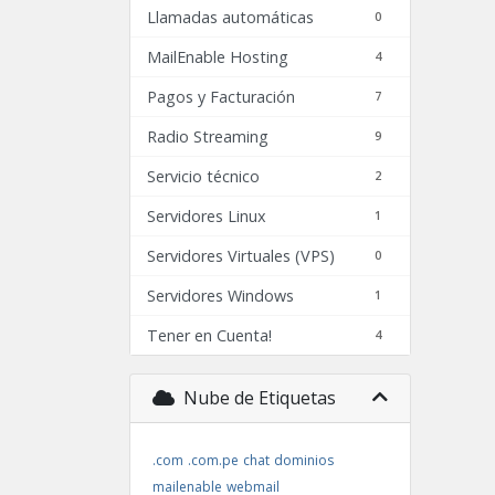
Llamadas automáticas
0
MailEnable Hosting
4
Pagos y Facturación
7
Radio Streaming
9
Servicio técnico
2
Servidores Linux
1
Servidores Virtuales (VPS)
0
Servidores Windows
1
Tener en Cuenta!
4
Nube de Etiquetas
.com
.com.pe
chat
dominios
mailenable
webmail