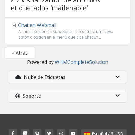
etiquetados 'mailenable'
Chat en Webmail
Al iniciar sesiòn en su webmail, encontrarà un nuevo
botòn o opciòn en el menù que dice Chat.En...
« Atrás
Powered by
WHMCompleteSolution
Nube de Etiquetas
Soporte
Español / $ USD