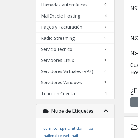
Llamadas automáticas
0
NS
MailEnable Hosting
4
Pagos y Facturación
7
NS
Radio Streaming
9
Servicio técnico
2
NS
Servidores Linux
1
Cua
Servidores Virtuales (VPS)
0
Hos
Servidores Windows
1
¿F
Tener en Cuenta!
4
Nube de Etiquetas
.com
.com.pe
chat
dominios
mailenable
webmail