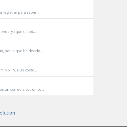
 registrar para saber...
enda, ya que usted...
, por lo que he decido...
minio .PE a un costo...
s un correo electrónico...
lution